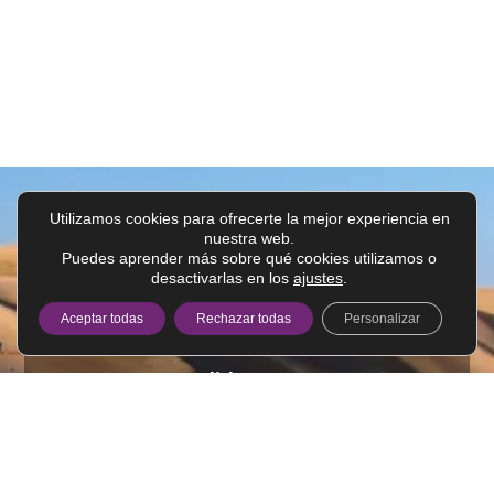
Utilizamos cookies para ofrecerte la mejor experiencia en
nuestra web.
Puedes aprender más sobre qué cookies utilizamos o
desactivarlas en los
ajustes
.
Aceptar todas
Rechazar todas
Personalizar
Presupuestos a
medida porque
Cada viaje es único
¿Cómo deseas realizar tu viaje?